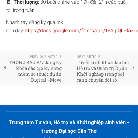
📒
Thời lượng:
30 buổi online vào 19h đến 21h các buổi
tối trong tuần.
Nhanh tay đăng ký qua link
sau đây:
https://docs.google.com/forms/d/e/1FAIpQLSfa
PREVIOUS ARTICLE
NEXT ARTICLE
THÔNG BÁO V/v đăng ký
Tuyển sinh khóa đào tạo
khóa đào tạo kỹ năng
Hỗ trợ và Quản trị Dự án
mềm số thuộc dự án
Khởi nghiệp trong bối
Digital - Move
cảnh chuyển đổi số
Trung tâm Tư vấn, Hỗ trợ và Khởi nghiệp sinh viên -
trường Đại học Cần Thơ