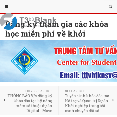
Đăng ký tham gia các khóa
học miễn phí về khởi
nghiệp kinh doanh với
ngành thiết kế thời trang
27 DECEMBER 2023
HITS: 3583
PREVIOUS ARTICLE
NEXT ARTICLE
THÔNG BÁO V/v đăng ký
Tuyển sinh khóa đào tạo
khóa đào tạo kỹ năng
Hỗ trợ và Quản trị Dự án
mềm số thuộc dự án
Khởi nghiệp trong bối
Digital - Move
cảnh chuyển đổi số