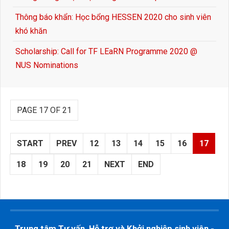
Thông báo khẩn: Học bổng HESSEN 2020 cho sinh viên
khó khăn
Scholarship: Call for TF LEaRN Programme 2020 @
NUS Nominations
PAGE 17 OF 21
START
PREV
12
13
14
15
16
17
18
19
20
21
NEXT
END
Trung tâm Tư vấn, Hỗ trợ và Khởi nghiệp sinh viên -