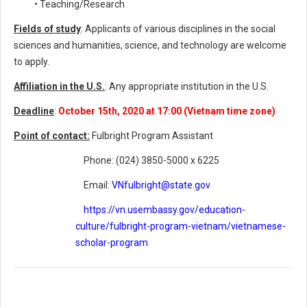
• Teaching/Research
Fields of study
: Applicants of various disciplines in the social
sciences and humanities, science, and technology are welcome
to apply.
Affiliation in the U.S.
: Any appropriate institution in the U.S.
Deadline
:
October 15th, 2020 at 17:00 (Vietnam time zone)
Point of contact:
Fulbright Program Assistant
Phone: (024) 3850-5000 x 6225
Email:
VNfulbright@state.gov
https://vn.usembassy.gov/education-
culture/fulbright-program-vietnam/vietnamese-
scholar-program