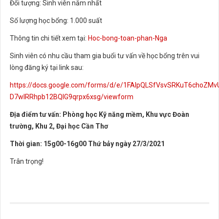
Đối tượng: Sinh viên năm nhất
Số lượng học bổng: 1.000 suất
Thông tin chi tiết xem tại:
Hoc-bong-toan-phan-Nga
Sinh viên có nhu cầu tham gia buổi tư vấn về học bổng trên vui
lòng đăng ký tại link sau:
https://docs.google.com/forms/d/e/1FAIpQLSfVsvSRKuT6choZMv
D7wIRRhpb12BQIG9qrpx6xsg/viewform
Địa điểm tư vấn: Phòng học Kỹ năng mềm, Khu vực Đoàn
trường, Khu 2, Đại học Cần Thơ
Thời gian: 15g00-16g00 Thứ bảy ngày 27/3/2021
Trân trọng!