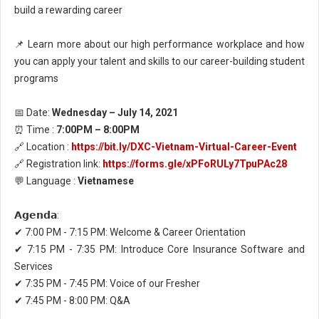
build a rewarding career
📌 Learn more about our high performance workplace and how
you can apply your talent and skills to our career-building student
programs
📅 Date:
Wednesday – July 14, 2021
⏰ Time :
7:00PM – 8:00PM
🔗 Location :
https://bit.ly/DXC-Vietnam-Virtual-Career-Event
🔗 Registration link:
https://forms.gle/xPFoRULy7TpuPAc28
💬 Language :
Vietnamese
𝗔𝗴𝗲𝗻𝗱𝗮:
✔ 7:00 PM - 7:15 PM: Welcome & Career Orientation
✔ 7:15 PM - 7:35 PM: Introduce Core Insurance Software and
Services
✔ 7:35 PM - 7:45 PM: Voice of our Fresher
✔ 7:45 PM - 8:00 PM: Q&A