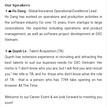
𝗢𝘂𝗿 𝗦𝗽𝗲𝗮𝗸𝗲𝗿𝘀
👨‍💼
Ho Dang
- Global Insurance Operational Excellence Lead
Ho Dang has worked on operations and production activities in
the software industry for over 15 years, from startups to large
corporations. His expertise including operations and product
management, as well as software project development at DXC
Vietnam.
👩‍💼
Quynh Le
- Talent Acquisition (TA)
Quynh has extensive experience in recruiting and attracting the
best talents to suit our business needs for DXC Vietnam. Her
motto is “I don’t know who you are, but I will find you and recruit
you." Her title is TA, and for those who don’t know what the role
of TA - that is a person who has 7749 tabs opening on her
browser. All.The.Time.
Welcome to our Career Event & we look forward to meeting you
soon!