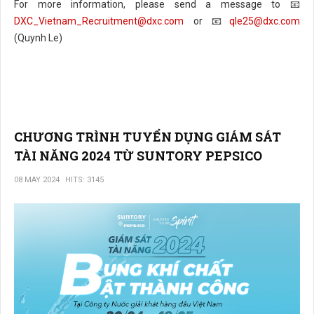
For more information, please send a message to 📧
DXC_Vietnam_Recruitment@dxc.com
or 📧
qle25@dxc.com
(Quynh Le)
CHƯƠNG TRÌNH TUYỂN DỤNG GIÁM SÁT
TÀI NĂNG 2024 TỪ SUNTORY PEPSICO
08 MAY 2024
HITS: 3145