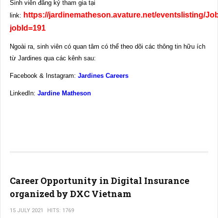
Sinh viên đăng ký tham gia tại
https://jardinematheson.avature.net/eventslisting/Jo
link:
jobId=191
Ngoài ra, sinh viên có quan tâm có thể theo dõi các thông tin hữu ích
từ Jardines qua các kênh sau:
Facebook & Instagram:
Jardines Careers
LinkedIn:
Jardine Matheson
Career Opportunity in Digital Insurance
organized by DXC Vietnam
15 JULY 2021
HITS: 1769