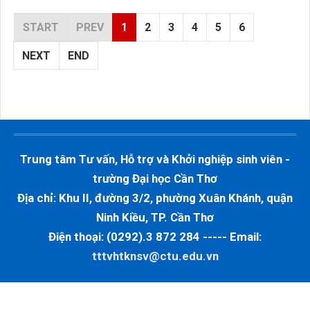
START
PREV
1
2
3
4
5
6
NEXT
END
Trung tâm Tư vấn, Hỗ trợ và Khởi nghiệp sinh viên -
trường Đại học Cần Thơ
Địa chỉ: Khu II, đường 3/2, phường Xuân Khánh, quận
Ninh Kiều, TP. Cần Thơ
Điện thoại: (0292).3 872 284 ----- Email:
tttvhtknsv@ctu.edu.vn