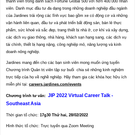
thành viên trong danh sách Fortune Global 500 với hơn 400.000 nhân
viên. Danh mục đầu tư đa dạng trong những doanh nghiệp đầu ngành
của Jardines trải rộng các lĩnh vực bao gồm xe có động cơ và những
vận hành liên quan, đầu tư và phát triển bất động sản, bán lẻ thực
phẩm, sức khoẻ và sắc đẹp, trang thiết bị nhà ở, cơ khí và xây dựng,
các dịch vụ giao thông, nhà hàng, khách sạn hạng sang, các dịch vụ
tài chính, thiết bị hạng nặng, công nghiệp mỏ, năng lượng và kinh
doanh nông nghiệp.
Jardines mang đến cho các bạn sinh viên mong muốn ứng tuyển
Chương trình Quản trị viên tập sự buổi chia sẻ những kinh nghiệm
trực tiếp của họ về nghề nghiệp. Hãy tham gia các khóa học hữu ích
miễn phí tại:
careers.jardines.com/events
JIP 2022 Virtual Career Talk -
Chương trình tư vấn:
Southeast Asia
Thời gian tổ chức:
17g30 Thứ hai, 28/02/2022
Hình thức tổ chức: Trực tuyến qua Zoom Meeting