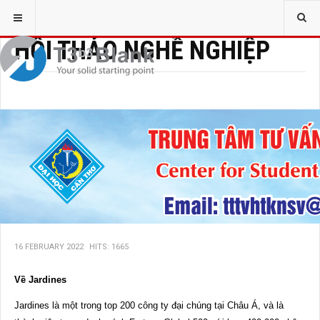
HỘI THẢO NGHỀ NGHIỆP
Cơ hội tham gia Chương
trình Hướng nghiệp Trực
tuyến của Tập đoàn
Jardines
16 FEBRUARY 2022
HITS: 1665
Về Jardines
Jardines là một trong top 200 công ty đại chúng tại Châu Á, và là