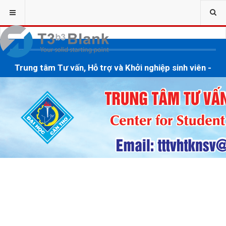
Trung tâm Tư vấn, Hỗ trợ và Khởi nghiệp sinh viên -
trường Đại học Cần Thơ
Địa chỉ: Khu II, đường 3/2, phường Xuân Khánh, quận
Ninh Kiều, TP. Cần Thơ
Điện thoại: (0292).3 872 284 ----- Email:
tttvhtknsv@ctu.edu.vn