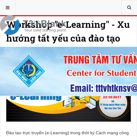
YOU ARE HERE:
TƯ VẤN - HỖ TRỢ SINH VIÊN
Workshop "e-Learning" - Xu
hướng tất yếu của đào tạo
và thuyết trình
13 OCTOBER 2017
HITS: 2498
Đào tạo trực truyến (e-Learning) trong thời kỳ Cách mạng công