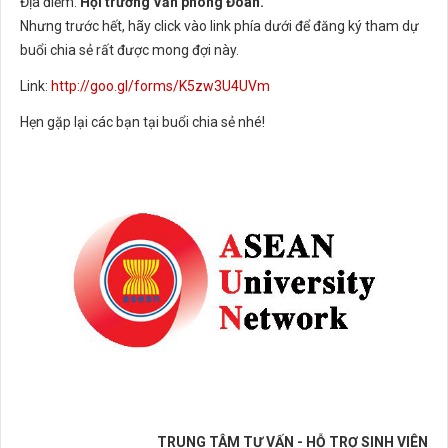
Địa điểm:
Hội trường Văn phòng Đoàn.
Nhưng trước hết, hãy click vào link phía dưới để đăng ký tham dự
buổi chia sẻ rất được mong đợi này.
Link:
http://goo.gl/forms/K5zw3U4UVm
Hẹn gặp lại các bạn tại buổi chia sẻ nhé!
TRUNG TÂM TƯ VẤN - HỖ TRỢ SINH VIÊN