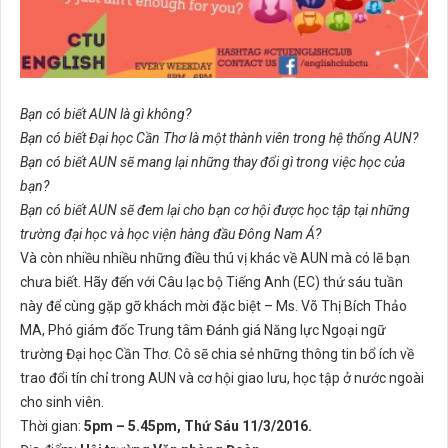
Bạn có biết AUN là gì không?
Bạn có biết Đại học Cần Thơ là một thành viên trong hệ thống AUN?
Bạn có biết AUN sẽ mang lại những thay đổi gì trong việc học của
bạn?
Bạn có biết AUN sẽ đem lại cho bạn cơ hội được học tập tại những
trường đại học và học viện hàng đầu Đông Nam Á?
Và còn nhiều nhiều những điều thú vị khác về AUN mà có lẽ bạn
chưa biết. Hãy đến với Câu lạc bộ Tiếng Anh (EC) thứ sáu tuần
này để cùng gặp gỡ khách mời đặc biệt – Ms. Võ Thị Bích Thảo
MA, Phó giám đốc Trung tâm Đánh giá Năng lực Ngoại ngữ
trường Đại học Cần Thơ. Cô sẽ chia sẻ những thông tin bổ ích về
trao đổi tín chỉ trong AUN và cơ hội giao lưu, học tập ở nước ngoài
cho sinh viên.
Thời gian:
5pm – 5.45pm, Thứ Sáu 11/3/2016.