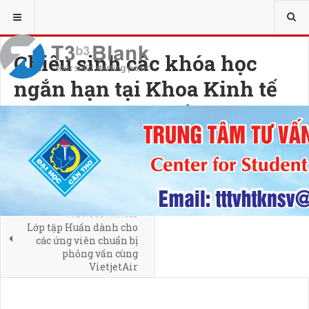
Chiêu sinh các khóa học
ngắn hạn tại Khoa Kinh tế
Trường Đại học Cần Thơ
27 AUGUST 2018
HITS: 3071
PREVIOUS ARTICLE
Lớp tập Huấn dành cho
các ứng viên chuẩn bị
phỏng vấn cùng
VietjetAir