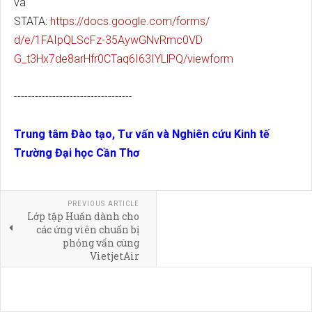
và
STATA:
https://docs.google.com/forms/
d/e/1FAIpQLScFz-35AywGNvRmc0VD
G_t3Hx7de8arHfr0CTaq6I63IYLlPQ
/viewform
----------------------------------
Trung tâm Đào tạo, Tư vấn và Nghiên cứu Kinh tế
Trường Đại học Cần Thơ
PREVIOUS ARTICLE
Lớp tập Huấn dành cho
các ứng viên chuẩn bị
phỏng vấn cùng
VietjetAir