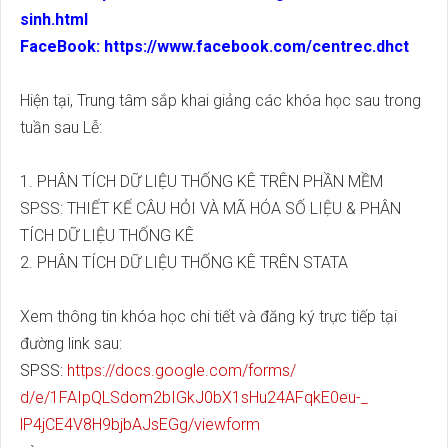
sinh.html
FaceBook:
https://www.facebook.com/centr
ec.dhct
Hiện tại, Trung tâm sắp khai giảng các khóa học sau trong
tuần sau Lễ:
1. PHÂN TÍCH DỮ LIỆU THỐNG KÊ TRÊN PHẦN MỀM
SPSS: THIẾT KẾ CÂU HỎI VÀ MÃ HÓA SỐ LIỆU & PHÂN
TÍCH DỮ LIỆU THỐNG KÊ
2. PHÂN TÍCH DỮ LIỆU THỐNG KÊ TRÊN STATA
Xem thông tin khóa học chi tiết và đăng ký trực tiếp tại
đường link sau:
SPSS:
https://docs.google.com/forms/
d/e/1FAIpQLSdom2bIGkJ0bX1sHu24
AFqkE0eu-_
lP4jCE4V8H9bjbAJsEGg/viewform