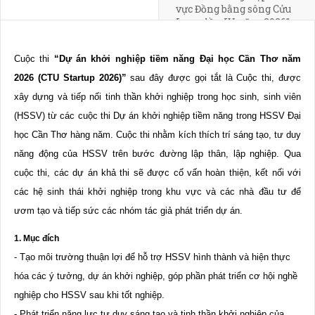
vực Đồng bằng sông Cửu
Long, lần IV, năm 2026” –
INNOBE 2026
Cuộc thi
“Dự án khởi nghiệp tiềm năng Đại học Cần Thơ năm
2026 (CTU Startup 2026)”
sau đây được gọi tắt là Cuộc thi, được
xây dựng và tiếp nối tinh thần khởi nghiệp trong học sinh, sinh viên
(HSSV) từ các cuộc thi Dự án khởi nghiệp tiềm năng trong HSSV Đại
học Cần Thơ hàng năm. Cuộc thi nhằm kích thích trí sáng tạo, tư duy
năng động của HSSV trên bước đường lập thân, lập nghiệp. Qua
cuộc thi, các dự án khả thi sẽ được cố vấn hoàn thiện, kết nối với
các hệ sinh thái khởi nghiệp trong khu vực và các nhà đầu tư để
ươm tạo và tiếp sức các nhóm tác giả phát triển dự án.
1. Mục đích
- Tạo môi trường thuận lợi để hỗ trợ HSSV hình thành và hiện thực
hóa các ý tưởng, dự án khởi nghiệp, góp phần phát triển cơ hội nghề
nghiệp cho HSSV sau khi tốt nghiệp.
- Phát triển năng lực tư duy sáng tạo và tinh thần khởi nghiệp của