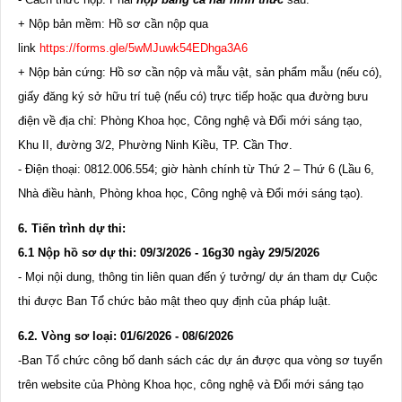
+ Nộp bản mềm: Hồ sơ cần nộp qua
link
https://forms.gle/5wMJuwk54EDhga3A6
+ Nộp bản cứng: Hồ sơ cần nộp và mẫu vật, sản phẩm mẫu (nếu có),
giấy đăng ký sở hữu trí tuệ (nếu có) trực tiếp hoặc qua đường bưu
điện về địa chỉ: Phòng Khoa học, Công nghệ và Đổi mới sáng tạo,
Khu II, đường 3/2, Phường Ninh Kiều, TP. Cần Thơ.
- Điện thoại: 0812.006.554; giờ hành chính từ Thứ 2 – Thứ 6 (Lầu 6,
Nhà điều hành, Phòng khoa học, Công nghệ và Đổi mới sáng tạo).
6. Tiến trình dự thi:
6.1 Nộp hồ sơ dự thi:
09
/
3
/202
6
- 16g30 ngày 29
/
5
/202
6
- Mọi nội dung, thông tin liên quan đến ý tưởng/ dự án tham dự Cuộc
thi được Ban Tổ chức bảo mật theo quy định của pháp luật.
6.
2
. Vòng sơ loại:
01/6
/202
6
-
08/6
/202
6
-Ban Tổ chức công bố danh sách các dự án được qua vòng sơ tuyển
trên website của Phòng Khoa học, công nghệ và Đổi mới sáng tạo