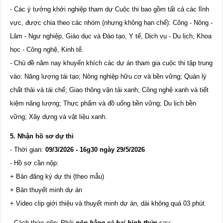
- Các ý tưởng khởi nghiệp tham dự Cuộc thi bao gồm tất cả các lĩnh
vực, được chia theo các nhóm (nhưng không hạn chế): Công - Nông -
Lâm - Ngư nghiệp, Giáo dục và Đào tạo, Y tế, Dịch vụ - Du lịch, Khoa
học - Công nghệ, Kinh tế.
- Chủ đề năm nay khuyến khích các dự án tham gia cuộc thi tập trung
vào: Năng lượng tái tạo; Nông nghiệp hữu cơ và bền vững; Quản lý
chất thải và tái chế; Giao thông vận tải xanh; Công nghệ xanh và tiết
kiệm năng lượng; Thực phẩm và đồ uống bền vững; Du lịch bền
vững; Xây dựng và vật liệu xanh.
5. Nhận hồ sơ dự thi
- Thời gian:
09/3
/202
6
-
16g30 ngày 29
/
5
/202
6
- Hồ sơ cần nộp:
+ Bản đăng ký dự thi (theo mẫu)
+ Bản thuyết minh dự án
+ Video clip giới thiệu và thuyết minh dự án, dài không quá 03 phút.
- Cách thức nộp: Phải
nộp
bằng cả hai hình thức
sau: