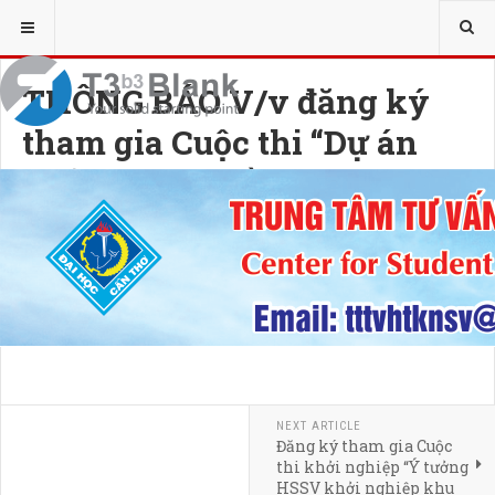
THÔNG BÁO V/v đăng ký
tham gia Cuộc thi “Dự án
khởi nghiệp tiềm năng Đại
học Cần Thơ năm 2026
(CTU Startup 2026)”
23 MARCH 2026
HITS: 5062
NEXT ARTICLE
Đăng ký tham gia Cuộc
thi khởi nghiệp “Ý tưởng
HSSV khởi nghiệp khu