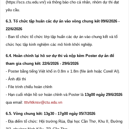
(
https://scs.ctu.edu.vn/
) và thông báo cho cá nhân, nhóm dự thi đạt
yêu cầu.
6.3. Tổ chức tập huấn các dự án vào vòng chung kết 09/6/2026 -
22/6/2026
- Ban tổ chức tổ chức lớp tập huấn các dự án vào chung kết và tổ
chức học tập kinh nghiệm các mô hình khởi nghiệp.
6.4
. Hoàn chỉnh lại hồ sơ dự thi và nộp kèm Poster dự án để
tham gia chung kết:
22
/
6
/202
6
-
29/6
/20
26
- Poster bằng tiếng Việt khổ in 0.8m x 1.8m (file ảnh hoặc Corel/ AI).
- Ảnh đội thi
- File trình chiếu hoàn chỉnh
- Hạn cuối nhận hồ sơ hoàn chỉnh và Poster là
13
g00 ngày
29
/
6
/202
6
qua email:
tttvhtknsv@ctu.edu.vn
6.
5
. Vòng chung kết:
13
g
30
-
17
g
00
ngày
05
/7
/202
6
- Địa điểm tổ chức: Hội trường Rùa, Đại học Cần Thơ, Khu II, Đường