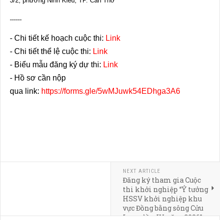
3/2, phường Ninh Kiều, TP. Cần Thơ
------
- Chi tiết kế hoạch cuộc thi:
Link
- C
hi tiết thể lệ cuộc thi:
Link
- Biểu mẫu đăng ký dự thi:
Link
-
Hồ sơ cần nộp
qua
link
:
https://forms.gle/5wMJuwk54EDhga3A6
NEXT ARTICLE
Đăng ký tham gia Cuộc
thi khởi nghiệp “Ý tưởng
HSSV khởi nghiệp khu
vực Đồng bằng sông Cửu
Long, lần IV, năm 2026” –