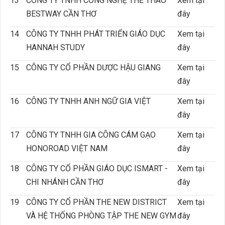
13
CÔNG TY TNHH CÔNG NGHỆ THỂ THAO
Xem tại
BESTWAY CẦN THƠ
đây
14
CÔNG TY TNHH PHÁT TRIỂN GIÁO DỤC
Xem tại
HANNAH STUDY
đây
15
CÔNG TY CỔ PHẦN DƯỢC HẬU GIANG
Xem tại
đây
16
CÔNG TY TNHH ANH NGỮ GIA VIỆT
Xem tại
đây
17
CÔNG TY TNHH GIA CÔNG CÁM GẠO
Xem tại
HONOROAD VIỆT NAM
đây
18
CÔNG TY CỔ PHẦN GIÁO DỤC ISMART -
Xem tại
CHI NHÁNH CẦN THƠ
đây
19
CÔNG TY CỔ PHẦN THE NEW DISTRICT
Xem tại
VÀ HỆ THỐNG PHÒNG TẬP THE NEW GYM
đây