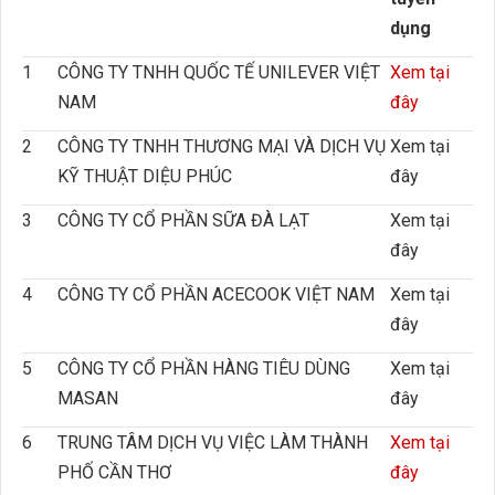
dụng
1
CÔNG TY TNHH QUỐC TẾ UNILEVER VIỆT
Xem tại
NAM
đây
2
CÔNG TY TNHH THƯƠNG MẠI VÀ DỊCH VỤ
Xem tại
KỸ THUẬT DIỆU PHÚC
đây
3
CÔNG TY CỔ PHẦN SỮA ĐÀ LẠT
Xem tại
đây
4
CÔNG TY CỔ PHẦN ACECOOK VIỆT NAM
Xem tại
đây
5
CÔNG TY CỔ PHẦN HÀNG TIÊU DÙNG
Xem tại
MASAN
đây
6
TRUNG TÂM DỊCH VỤ VIỆC LÀM THÀNH
Xem tại
PHỐ CẦN THƠ
đây