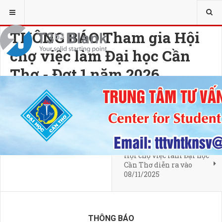
YOU ARE HERE:
KẾT NỐI DOANH NGHIỆP
HỘI CHỢ VIỆC LÀM
THÔNG BÁO Tham gia Hội
chợ việc làm Đại học Cần
Thơ - Đợt 1 năm 2026
28 MAY 2026
HITS: 206
NEXT ARTICLE
Hội chợ việc làm Đại học
Cần Thơ diễn ra vào
08/11/2025
THÔNG BÁO