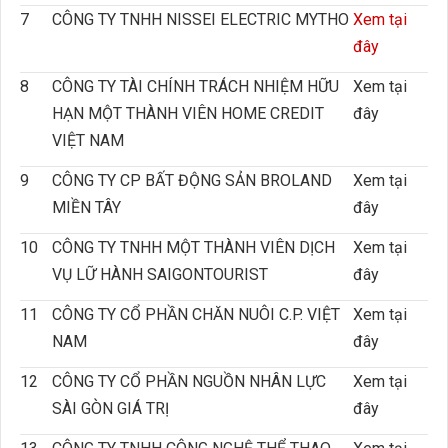
7
CÔNG TY TNHH NISSEI ELECTRIC MYTHO
Xem tại
đây
8
CÔNG TY TÀI CHÍNH TRÁCH NHIỆM HỮU
Xem tại
HẠN MỘT THÀNH VIÊN HOME CREDIT
đây
VIỆT NAM
9
CÔNG TY CP BẤT ĐỘNG SẢN BROLAND
Xem tại
MIỀN TÂY
đây
10
CÔNG TY TNHH MỘT THÀNH VIÊN DỊCH
Xem tại
VỤ LỮ HÀNH SAIGONTOURIST
đây
11
CÔNG TY CỔ PHẦN CHĂN NUÔI C.P. VIỆT
Xem tại
NAM
đây
12
CÔNG TY CỔ PHẦN NGUỒN NHÂN LỰC
Xem tại
SÀI GÒN GIÁ TRỊ
đây