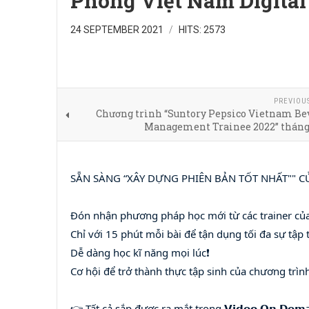
Phóng Việt Nam Digital 
24 SEPTEMBER 2021
HITS: 2573
PREVIOU
Chương trình “Suntory Pepsico Vietnam Bev
Management Trainee 2022” tháng 
SẴN SÀNG “XÂY DỰNG PHIÊN BẢN TỐT NHẤT"" C
Đón nhận phương pháp học mới từ các trainer của
Chỉ với 15 phút mỗi bài để tận dụng tối đa sự tập
Dễ dàng học kĩ năng mọi lúc❗
Cơ hội để trở thành thực tập sinh của chương trìn
👉 Tất cả sắp được ra mắt trong 𝗩𝗶𝗱𝗲𝗼 𝗢𝗻 𝗗𝗲𝗺𝗮