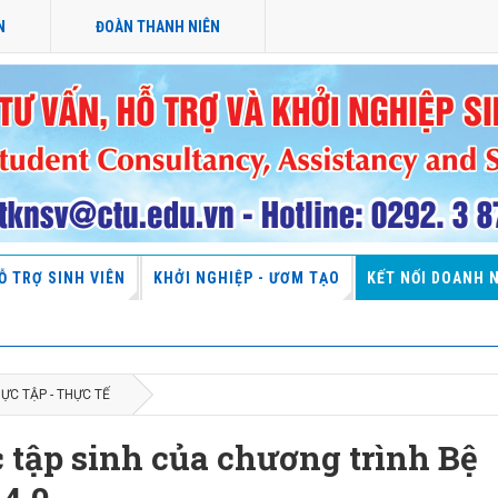
N
ĐOÀN THANH NIÊN
Ỗ TRỢ SINH VIÊN
KHỞI NGHIỆP - ƯƠM TẠO
KẾT NỐI DOANH 
ỰC TẬP - THỰC TẾ
c tập sinh của chương trình Bệ