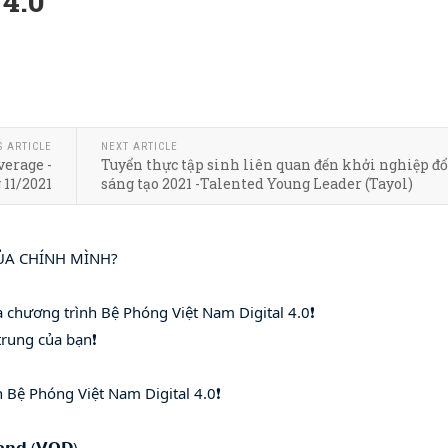
4.0
S ARTICLE
NEXT ARTICLE
erage -
Tuyển thực tập sinh liên quan đến khởi nghiệp đ
11/2021
sáng tạo 2021 -Talented Young Leader (Tayol)
ỦA CHÍNH MÌNH?
 chương trình Bệ Phóng Việt Nam Digital 4.0❗
 trung của bạn❗
h Bệ Phóng Việt Nam Digital 4.0❗
𝗻𝗱 (𝗩𝗢𝗗)