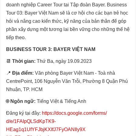
doanh nghiệp Career Tour tại Tập đoàn Bayer. Business
Tour 03: Bayer Việt Nam sẽ là cơ hội cho các bạn trẻ học
hỏi và nâng cao kiến thức, kỹ năng của bản thân để góp
phần xây dựng một tương lai bền vững cho những thế hệ
tiếp theo.
BUSINESS TOUR 3: BAYER VIỆT NAM
📆
Thời gian:
Thứ Ba, ngày 19.09.2023
📍
Địa điểm:
Văn phòng Bayer Việt Nam - Toà nhà
CentrePoint, 106 Nguyễn Văn Trỗi, Phường 8 Quận Phú
Nhuận, TP. HCM
🌐
Ngôn ngữ:
Tiếng Việt & Tiếng Anh
Đăng ký tại đây:
https://docs.google.com/forms/
d/e/1FAIpQLSdKpTK9-
HEag1q1UfYFJbjKXIfJ7FyOANIly9X