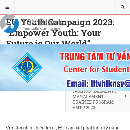
YOU ARE HERE:
KẾT NỐI DOANH NGHIỆP
THỰC TẬP - THỰC TẾ
EU Youth Campaign 2023:
“Empower Youth: Your
Future is Our World”
18 SEPTEMBER 2023
HITS: 2495
NEXT ARTICLE
FASHION GARMENTS
MANAGEMENT
TRAINEE PROGRAM |
FMTP 2023
Với tầm nhìn chiến lược, EU cam kết phát triển kỹ năng