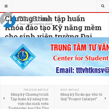
YOU ARE HERE:
TƯ VẤN - HỖ TRỢ SINH VIÊN
RÈN LUYỆN KỸ NĂNG
Chương trình tập huấn
Khóa đào tạo Kỹ năng mềm
cho sinh viên trường Đại
học Cần Thơ năm học 2023
- 2024
25 JANUARY 2024
HITS: 3118
PREVIOUS ARTICLE
NEXT ARTICLE
Đăng ký Chương trình
Đăng ký Dự án gọi vốn từ
Tập huấn kỹ năng tìm
Quỹ “Project Catalyst”
việc cho sinh viên
Trường Đại học Cần Thơ