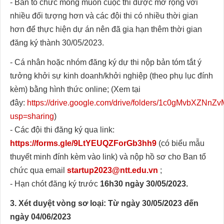
- Ban tổ chức mong muốn cuộc thi được mở rộng với
nhiều đối tượng hơn và các đội thi có nhiều thời gian
hơn để thực hiện dự án nên đã gia hạn thêm thời gian
đăng ký thành 30/05/2023.
- Cá nhân hoặc nhóm đăng ký dự thi nộp bản tóm tắt ý
tưởng khởi sự kinh doanh/khởi nghiệp (theo phụ lục đính
kèm) bằng hình thức online; (Xem tại
đây:
https://drive.google.com/drive/folders/1c0gMvbXZ
usp=sharing
)
- Các đội thi đăng ký qua link:
https://forms.gle/9LtYEUQZForGb3hh9
(có biểu mẫu
thuyết minh đính kèm vào link) và nộp hồ sơ cho Ban tổ
chức qua email
startup2023@ntt.edu.vn
;
- Hạn chót đăng ký trước
16h30 ngày 30/05/2023.
3. Xét duyệt vòng sơ loại: Từ ngày 30/05/2023 đến
ngày 04/06/2023