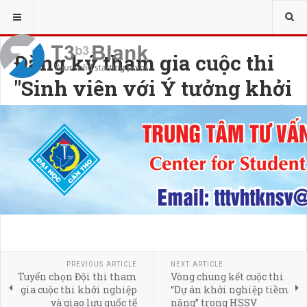
Đăng ký tham gia cuộc thi
"Sinh viên với Ý tưởng khởi
nghiệp sáng tạo 2023" - Chủ
đề “Thúc đẩy đổi mới sáng
tạo mở và chuyển đổi số”
29 MAY 2023
HITS: 1046
PREVIOUS ARTICLE
NEXT ARTICLE
Tuyển chọn Đội thi tham
Vòng chung kết cuộc thi
gia cuộc thi khởi nghiệp
“Dự án khởi nghiệp tiềm
và giao lưu quốc tế
năng” trong HSSV