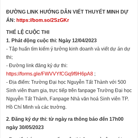
ĐƯỜNG LINK HƯỚNG DẪN VIẾT THUYẾT MINH DỰ
ÁN:
https://bom.so/2SzGKr
THỂ LỆ CUỘC THI
1. Phát động cuộc thi: Ngày 12/04/2023
- Tập huấn tìm kiếm ý tưởng kinh doanh và viết dự án dự
thi;
- Đường link đăng ký dự thi:
https://forms.gle/FWVVYfCGq9f9H6pA8
;
- Địa điểm: Trường Đại học Nguyễn Tất Thành với 500
Sinh viên tham gia, trực tiếp trên fanpage Trường Đại học
Nguyễn Tất Thành, Fanpage Nhà văn hoá Sinh viên TP.
Hồ Chí Minh và các trường.
2. Đăng ký dự thi: từ ngày ra thông báo đến 17h00
ngày 30/05/2023