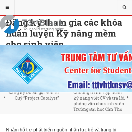
YOU ARE HERE:
TƯ VẤN - HỖ TRỢ SINH VIÊN
RÈN LUYỆN KỸ NĂNG
Đăng ký tham gia các khóa
huấn luyện Kỹ năng mềm
cho sinh viên
03 NOVEMBER 2023
HITS: 2498
PREVIOUS ARTICLE
NEXT ARTICLE
Đăng ký Dự án gọi vốn từ
Chương trình Tập huấn
Quỹ “Project Catalyst”
kỹ năng viết CV và trả lời
phỏng vấn cho sinh viên
Trường Đại học Cần Thơ
Nhằm hỗ trợ phát triển nguồn nhân lực trẻ và trang bị