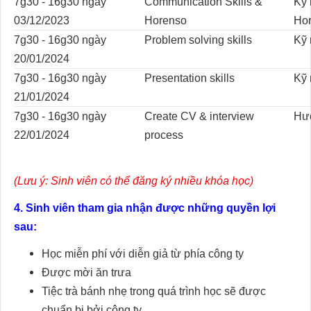
7g30 - 16g30 ngày
Communication Skills &
Kỹ 
03/12/2023
Horenso
Ho
7g30 - 16g30 ngày
Problem solving skills
Kỹ 
20/01/2024
7g30 - 16g30 ngày
Presentation skills
Kỹ 
21/01/2024
7g30 - 16g30 ngày
Create CV & interview
Hướ
22/01/2024
process
(Lưu ý: Sinh viên có thể đăng ký nhiều khóa học)
4. Sinh viên tham gia nhận được những quyền lợi
sau:
Học miễn phí với diễn giả từ phía công ty
Được mời ăn trưa
Tiệc trà bánh nhẹ trong quá trình học sẽ được
chuẩn bị bởi công ty